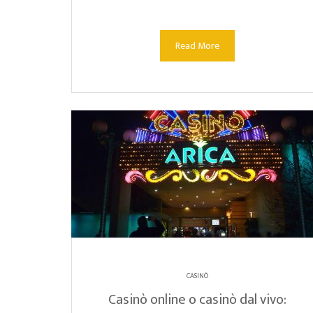
Read More
CASINÒ
Casinò online o casinò dal vivo: