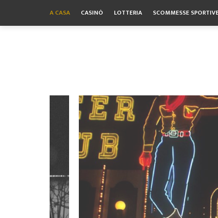
A CASA
CASINÒ
LOTTERIA
SCOMMESSE SPORTIV