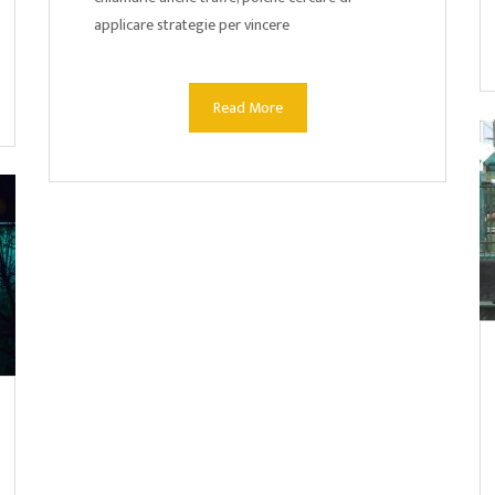
applicare strategie per vincere
Read More