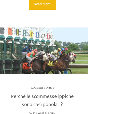
Read More
SCOMMESSE SPORTIVE
Perchè le scommesse ippiche
sono così popolari?
ON 2018-02-23 BY
ADMIN